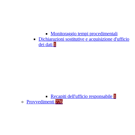
Monitoraggio tempi procedimentali
Dichiarazioni sostitutive e acquisizione d'ufficio
dei dati
1
Recapiti dell'ufficio responsabile
1
Provvedimenti
776