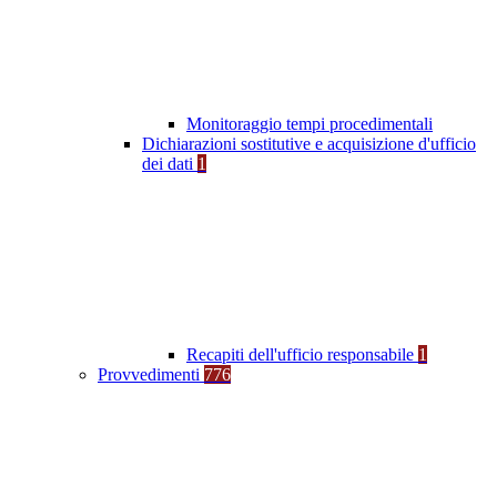
Monitoraggio tempi procedimentali
Dichiarazioni sostitutive e acquisizione d'ufficio
dei dati
1
Recapiti dell'ufficio responsabile
1
Provvedimenti
776