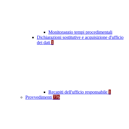
Monitoraggio tempi procedimentali
Dichiarazioni sostitutive e acquisizione d'ufficio
dei dati
1
Recapiti dell'ufficio responsabile
1
Provvedimenti
776