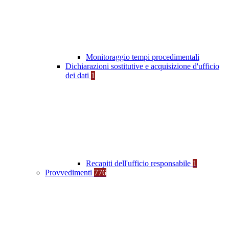
Monitoraggio tempi procedimentali
Dichiarazioni sostitutive e acquisizione d'ufficio
dei dati
1
Recapiti dell'ufficio responsabile
1
Provvedimenti
776