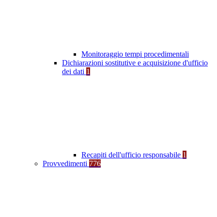
Monitoraggio tempi procedimentali
Dichiarazioni sostitutive e acquisizione d'ufficio
dei dati
1
Recapiti dell'ufficio responsabile
1
Provvedimenti
776