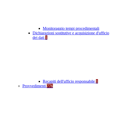
Monitoraggio tempi procedimentali
Dichiarazioni sostitutive e acquisizione d'ufficio
dei dati
1
Recapiti dell'ufficio responsabile
1
Provvedimenti
776